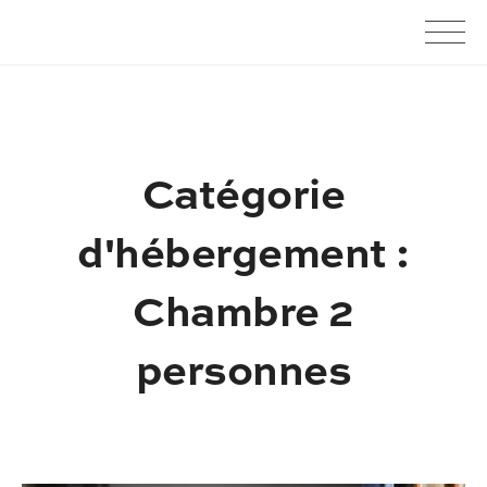
Skip
Motel du Gaschney
to
content
Catégorie
d'hébergement :
Chambre 2
personnes